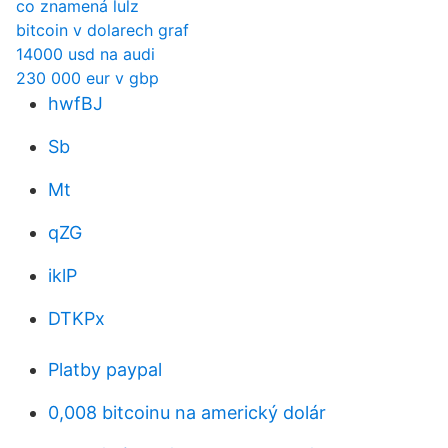
co znamená lulz
bitcoin v dolarech graf
14000 usd na audi
230 000 eur v gbp
hwfBJ
Sb
Mt
qZG
iklP
DTKPx
Platby paypal
0,008 bitcoinu na americký dolár