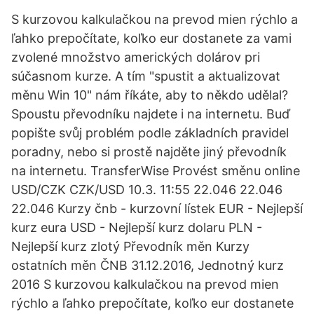
S kurzovou kalkulačkou na prevod mien rýchlo a
ľahko prepočítate, koľko eur dostanete za vami
zvolené množstvo amerických dolárov pri
súčasnom kurze. A tím "spustit a aktualizovat
měnu Win 10" nám říkáte, aby to někdo udělal?
Spoustu převodníku najdete i na internetu. Buď
popište svůj problém podle základních pravidel
poradny, nebo si prostě najděte jiný převodník
na internetu. TransferWise Provést směnu online
USD/CZK CZK/USD 10.3. 11:55 22.046 22.046
22.046 Kurzy čnb - kurzovní lístek EUR - Nejlepší
kurz eura USD - Nejlepší kurz dolaru PLN -
Nejlepší kurz zlotý Převodník měn Kurzy
ostatních měn ČNB 31.12.2016, Jednotný kurz
2016 S kurzovou kalkulačkou na prevod mien
rýchlo a ľahko prepočítate, koľko eur dostanete