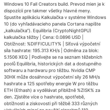
Windows 10 Fall Creators build. Prevod mien je k
dispozícii pre takmer všetky hlavné meny.
Spustite aplikáciu Kalkulačka v systéme Windows
10 (do vyhľadávacieho panela Cortana napíšte
„kalkulačka“). Equilibria (CryptoNightGPU)
kalkulačka těžby | Cena: 0.0896 USD |
Obtížnost: %DIFFICULITY% | Síťová výpočetní
síla hashrate: 195.313 KH/s | Odměna za blok:
5.1506 XEQ | Podívejte se na seznam těžebních
poolů Equilibria, historických dat a dostupného
softwaru a hardwaru pro těžbu. Nvidia CMP
30HX může dosáhnout výpočetní síly 26 MH/s
hashrate a 125 spotřeby energie W pro těžbu
ETH (Ethash) a vydělávat přibližně %ZISK% za
den. Zjistěte více o hashrate, spotřebě,
obtížnosti a ziskovosti při těžbě 333 různých